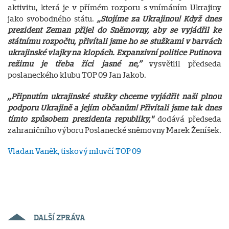
aktivitu, která je v přímém rozporu s vnímáním Ukrajiny
jako svobodného státu.
„Stojíme za Ukrajinou! Když dnes
prezident Zeman přijel do Sněmovny, aby se vyjádřil ke
státnímu rozpočtu, přivítali jsme ho se stužkami v barvách
ukrajinské vlajky na klopách. Expanzivní politice Putinova
režimu je třeba říci jasné ne,”
vysvětlil předseda
poslaneckého klubu TOP 09 Jan Jakob.
„Připnutím ukrajinské stužky chceme vyjádřit naši plnou
podporu Ukrajině a jejím občanům! Přivítali jsme tak dnes
tímto způsobem prezidenta republiky,"
dodává předseda
zahraničního výboru Poslanecké sněmovny Marek Ženíšek.
Vladan Vaněk, tiskový mluvčí TOP 09
DALŠÍ ZPRÁVA