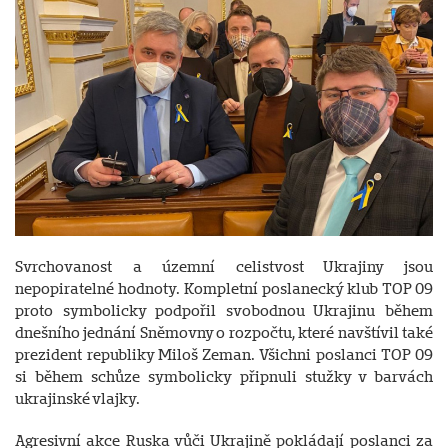
Svrchovanost a územní celistvost Ukrajiny jsou
nepopiratelné hodnoty. Kompletní poslanecký klub TOP 09
proto symbolicky podpořil svobodnou Ukrajinu během
dnešního jednání Sněmovny o rozpočtu, které navštívil také
prezident republiky Miloš Zeman. Všichni poslanci TOP 09
si během schůze symbolicky připnuli stužky v barvách
ukrajinské vlajky.
Agresivní akce Ruska vůči Ukrajině pokládají poslanci za