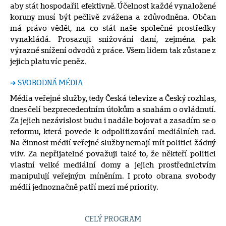
aby stát hospodařil efektivně. Účelnost každé vynaložené
koruny musí být pečlivě zvážena a zdůvodněna. Občan
má právo vědět, na co stát naše společné prostředky
vynakládá. Prosazuji snižování daní, zejména pak
výrazné snížení odvodů z práce. Všem lidem tak zůstane z
jejich platu víc peněz.
➔ SVOBODNÁ MÉDIA
Média veřejné služby, tedy Česká televize a Český rozhlas,
dnes čelí bezprecedentním útokům a snahám o ovládnutí.
Za jejich nezávislost budu i nadále bojovat a zasadím se o
reformu, která povede k odpolitizování mediálních rad.
Na činnost médií veřejné služby nemají mít politici žádný
vliv. Za nepřijatelné považuji také to, že někteří politici
vlastní velké mediální domy a jejich prostřednictvím
manipulují veřejným míněním. I proto obrana svobody
médií jednoznačně patří mezi mé priority.
CELÝ PROGRAM