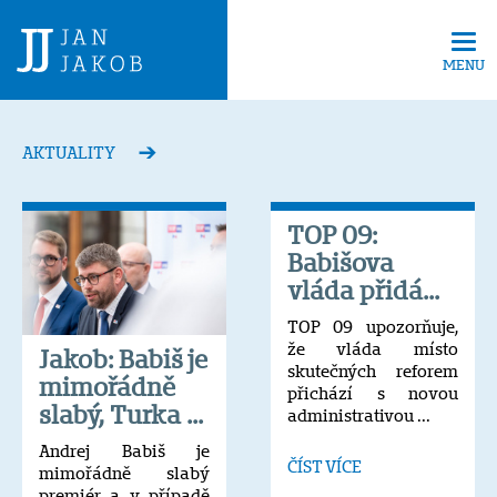
Tog
navi
MENU
AKTUALITY
TOP 09:
Babišova
vláda přidá...
TOP 09 upozorňuje,
že vláda místo
Jakob: Babiš je
skutečných reforem
mimořádně
přichází s novou
slabý, Turka ...
administrativou ...
Andrej Babiš je
ČÍST VÍCE
mimořádně slabý
premiér a v případě