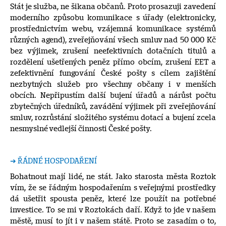
Stát je služba, ne šikana občanů. Proto prosazuji zavedení
moderního způsobu komunikace s úřady (elektronicky,
prostřednictvím webu, vzájemná komunikace systémů
různých agend), zveřejňování všech smluv nad 50 000 Kč
bez výjimek, zrušení neefektivních dotačních titulů a
rozdělení ušetřených peněz přímo obcím, zrušení EET a
zefektivnění fungování České pošty s cílem zajištění
nezbytných služeb pro všechny občany i v menších
obcích. Nepřipustím další bujení úřadů a nárůst počtu
zbytečných úředníků, zavádění výjimek při zveřejňování
smluv, rozrůstání složitého systému dotací a bujení zcela
nesmyslné vedlejší činnosti České pošty.
➔ ŘÁDNÉ HOSPODAŘENÍ
Bohatnout mají lidé, ne stát. Jako starosta města Roztok
vím, že se řádným hospodařením s veřejnými prostředky
dá ušetřit spousta peněz, které lze použít na potřebné
investice. To se mi v Roztokách daří. Když to jde v našem
městě, musí to jít i v našem státě. Proto se zasadím o to,