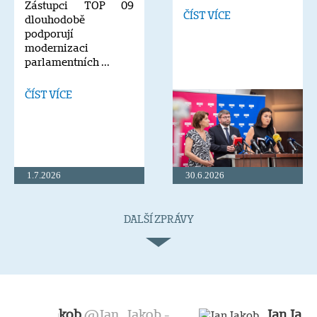
Zástupci TOP 09
ČÍST VÍCE
dlouhodobě
podporují
modernizaci
parlamentních ...
ČÍST VÍCE
1.7.2026
30.6.2026
DALŠÍ ZPRÁVY
Jan Jakob
@Jan_Jakob -