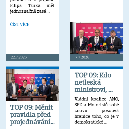
Filipa Turka měl
jednoznačně zasá...
ČÍST VÍCE
22.7.2026
7.7.2026
TOP 09: Kdo
netleská
ministrovi, ...
Vládní koalice ANO,
SPD a Motoristů sobě
TOP 09: Měnit
znovu posouvá
pravidla před
hranice toho, co je v
projednávání...
demokratické ...