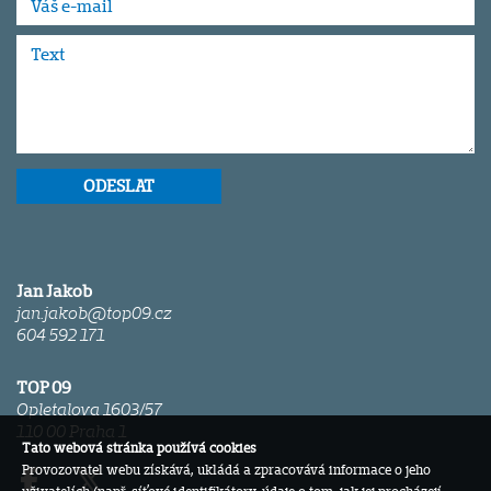
Jan Jakob
jan.jakob@top09.cz
604 592 171
TOP 09
Opletalova 1603/57
110 00 Praha 1
Tato webová stránka používá cookies
Provozovatel webu získává, ukládá a zpracovává informace o jeho