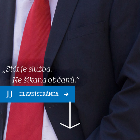
„Stát je služba.
Ne šikana občanů.
”
HLAVNÍ STRÁNKA