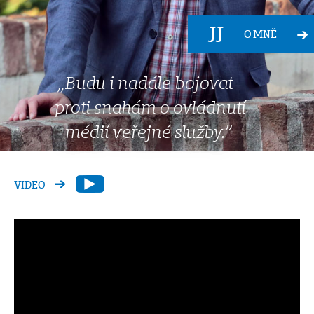
O MNĚ
„Budu i nadále bojovat
proti snahám o ovládnutí
médií veřejné služby.”
VIDEO