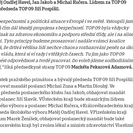
j Ondřej Havel, Jan Jakob a Michal Kučera. Lídrem za TOP 09
ředseda TOP 09 Jiří Pospíšil.
pečnostní a politická situace v Evropě i ve světě. Vstoupili jsm
ů čím dál těsněji propojena s bezpečností. TOP 09 byla vždycky
nak na zdravou ekonomiku a podporu střední třídy, ale i na siln
. Tyto principy budeme prosazovat i nadále v rámci koalice
istá, že drtivá většina lidí nechce chaos a rozhazování peněz na úk
vládu, která si ví rady i v těžkých časech. Tu jim jako TOP 09
nést odpovědnost a tvrdě pracovat. Do voleb jdeme s odhodláním
í,“
říká předsedkyně strany TOP 09
Markéta Pekarová Adamová
ek pražského primátora a bývalý předseda TOP 09 Jiří Pospíšil
ovat mandát poslanci Michal Zuna a Martin Dlouhý. Ve
b předseda poslaneckého klubu Jan Jakob, obhajovat mandát
lanec Jiří Slavík. V Ústeckém kraji bude stranickým lídrem
ého výboru a poslanec Michal Kučera, v Královéhradeckém kraj
seda školského výboru Matěj Ondřej Havel. V Plzeňském kraji
kum Marek Ženíšek, obhajovat poslanecký mandát bude také
avském kraji byl zvolen lékař a ministr zdravotnictví Vlastimi