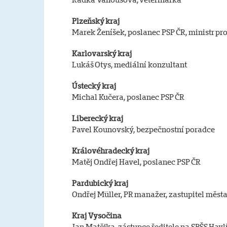
Plzeňský kraj
Marek Ženíšek, poslanec PSP ČR, ministr pr
Karlovarský kraj
Lukáš Otys, mediální konzultant
Ústecký kraj
Michal Kučera, poslanec PSP ČR
Liberecký kraj
Pavel Kounovský, bezpečnostní poradce
Královéhradecký kraj
Matěj Ondřej Havel, poslanec PSP ČR
Pardubický kraj
Ondřej Müller, PR manažer, zastupitel měst
Kraj Vysočina
Jan Matějka, zástupce ředitele na SPŠS Havl