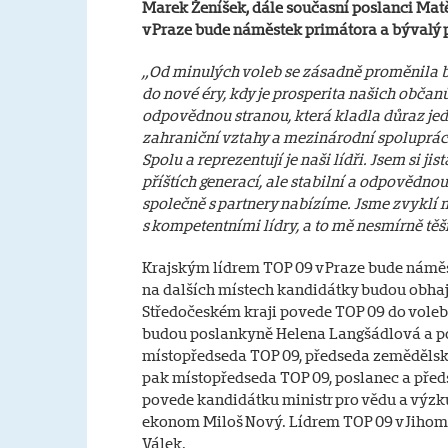
Marek Ženíšek, dále současní poslanci Matě
v Praze bude náměstek primátora a bývalý p
„Od minulých voleb se zásadně proměnila bez
do nové éry, kdy je prosperita našich občan
odpovědnou stranou, která kladla důraz jed
zahraniční vztahy a mezinárodní spolupráci
Spolu a reprezentují je naši lídři. Jsem si j
příštích generací, ale stabilní a odpovědnou 
společně s partnery nabízíme. Jsme zvyklí 
s kompetentními lídry, a to mě nesmírně těš
Krajským lídrem TOP 09 v Praze bude náměst
na dalších místech kandidátky budou obhaj
Středočeském kraji povede TOP 09 do vole
budou poslankyně Helena Langšádlová a pos
místopředseda TOP 09, předseda zemědělsk
pak místopředseda TOP 09, poslanec a před
povede kandidátku ministr pro vědu a výz
ekonom Miloš Nový. Lídrem TOP 09 v Jihomor
Válek.