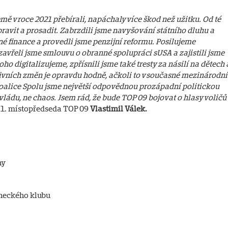
mě v roce 2021 přebírali, napáchaly více škod než užitku. Od té
ravit a prosadit. Zabrzdili jsme navyšování státního dluhu a
né finance a provedli jsme penzijní reformu. Posilujeme
avřeli jsme smlouvu o obranné spolupráci s USA a zajistili jsme
o digitalizujeme, zpřísnili jsme také tresty za násilí na dětech 
ivních změn je opravdu hodně, ačkoli to v současné mezinárodní
koalice Spolu jsme největší odpovědnou prozápadní politickou
vládu, ne chaos. Jsem rád, že bude TOP 09 bojovat o hlasy voličů
 1. místopředseda TOP 09
Vlastimil Válek.
hy
aneckého klubu