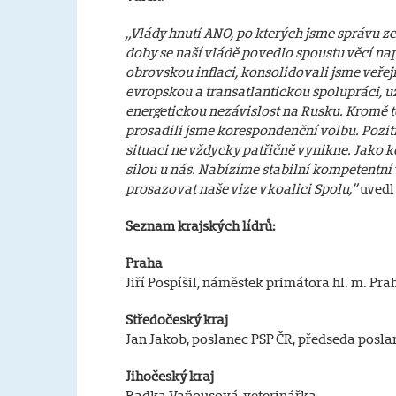
„Vlády hnutí ANO, po kterých jsme správu ze
doby se naší vládě povedlo spoustu věcí nap
obrovskou inflaci, konsolidovali jsme veřej
evropskou a transatlantickou spolupráci, uz
energetickou nezávislost na Rusku. Kromě toh
prosadili jsme korespondenční volbu. Pozit
situaci ne vždycky patřičně vynikne. Jako 
silou u nás. Nabízíme stabilní kompetentní 
prosazovat naše vize v koalici Spolu,”
uvedl
Seznam krajských lídrů:
Praha
Jiří Pospíšil, náměstek primátora hl. m. Pra
Středočeský kraj
Jan Jakob, poslanec PSP ČR, předseda posl
Jihočeský kraj
Radka Vaňousová, veterinářka