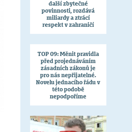
další zbytečné
povinnosti, rozdává
miliardy a ztrácí
respekt v zahraničí
TOP 09: Měnit pravidla
před projednáváním
zásadních zákonů je
pro nás nepřijatelné.
Novelu jednacího řádu v
této podobě
nepodpoříme