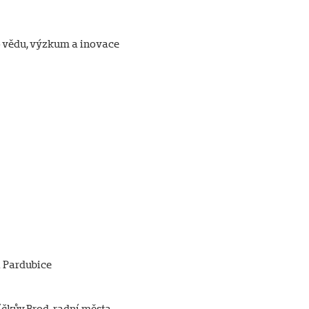
o vědu, výzkum a inovace
a Pardubice
íčkův Brod, radní města