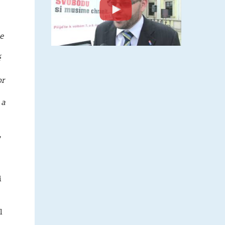
e
é
or
 a
.
,
i
l