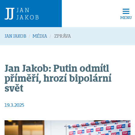
Tog
navi
MENU
JAN JAKOB
MÉDIA
ZPRÁVA
Jan Jakob: Putin odmítl
příměří, hrozí bipolární
svět
19.3.2025