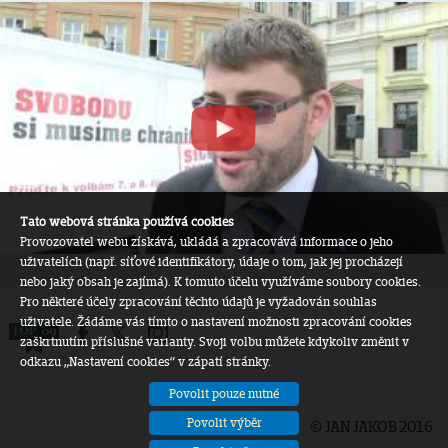
Tato webová stránka používá cookies
Provozovatel webu získává, ukládá a zpracovává informace o jeho
uživatelích (např. síťové identifikátory, údaje o tom, jak jej procházejí
nebo jaký obsah je zajímá). K tomuto účelu využíváme soubory cookies.
Pro některé účely zpracování těchto údajů je vyžadován souhlas
uživatele. Žádáme vás tímto o nastavení možnosti zpracování cookies
zaškrtnutím příslušné varianty. Svoji volbu můžete kdykoliv změnit v
odkazu „Nastavení cookies“ v zápatí stránky.
Povolit pouze nutné
Povolit výběr
© JAN JAKOB 2016