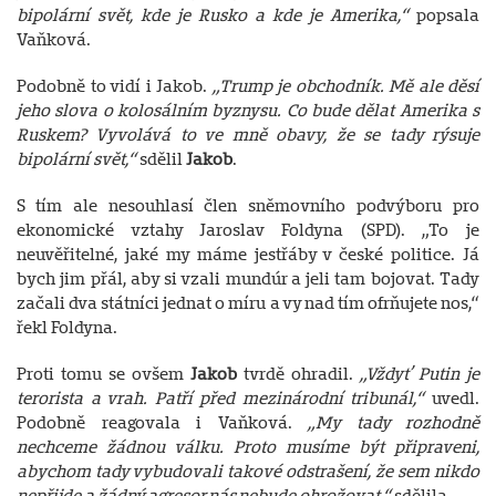
bipolární svět, kde je Rusko a kde je Amerika,“
popsala
Vaňková.
Podobně to vidí i Jakob.
„Trump je obchodník. Mě ale děsí
jeho slova o kolosálním byznysu. Co bude dělat Amerika s
Ruskem? Vyvolává to ve mně obavy, že se tady rýsuje
bipolární svět,“
sdělil
Jakob
.
S tím ale nesouhlasí člen sněmovního podvýboru pro
ekonomické vztahy Jaroslav Foldyna (SPD). „To je
neuvěřitelné, jaké my máme jestřáby v české politice. Já
bych jim přál, aby si vzali mundúr a jeli tam bojovat. Tady
začali dva státníci jednat o míru a vy nad tím ofrňujete nos,“
řekl Foldyna.
Proti tomu se ovšem
Jakob
tvrdě ohradil.
„Vždyť Putin je
terorista a vrah. Patří před mezinárodní tribunál,“
uvedl.
Podobně reagovala i Vaňková.
„My tady rozhodně
nechceme žádnou válku. Proto musíme být připraveni,
abychom tady vybudovali takové odstrašení, že sem nikdo
nepřijde a žádný agresor nás nebude ohrožovat,“
sdělila.