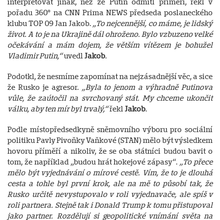
interpretovat jinak, než že Putin odmítl příměří, řekl v
pořadu 360° na CNN Prima NEWS předseda poslaneckého
klubu TOP 09 Jan Jakob.
„To nejcennější, co máme, je lidský
život. A to je na Ukrajině dál ohroženo. Bylo vzbuzeno velké
očekávání a mám dojem, že větším vítězem je bohužel
Vladimir Putin,“
uvedl
Jakob
.
Podotkl, že nesmíme zapomínat na nejzásadnější věc, a sice
že Rusko je agresor.
„Byla to jenom a výhradně Putinova
vůle, že zaútočil na svrchovaný stát. My chceme ukončit
válku, aby ten mír byl trvalý,“
řekl
Jakob
.
Podle místopředsedkyně sněmovního výboru pro sociální
politiku Pavly Pivoňky Vaňkové (STAN) mělo být výsledkem
hovoru příměří a nikoliv, že se oba státníci budou bavit o
tom, že například „budou hrát hokejové zápasy“.
„To přece
mělo být vyjednávání o mírové cestě. Vím, že to je dlouhá
cesta a tohle byl první krok, ale na mě to působí tak, že
Rusko určitě nevystupovalo v roli vyjednavače, ale spíš v
roli partnera. Stejně tak i Donald Trump k tomu přistupoval
jako partner. Rozdělují si geopolitické vnímání světa na