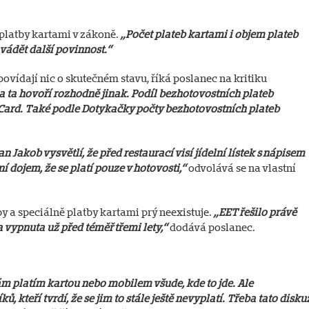
 platby kartami v zákoně.
„Počet plateb kartami i objem plateb
vádět další povinnost.“
vídají nic o skutečném stavu, říká poslanec na kritiku
a ta hovoří rozhodně jinak. Podíl bezhotovostních plateb
rCard. Také podle Dotykačky počty bezhotovostních plateb
 Jakob vysvětlí, že před restaurací visí jídelní lístek s nápisem
ní dojem, že se platí pouze v hotovosti,“
odvolává se na vlastní
y a speciálně platby kartami prý neexistuje.
„EET řešilo právě
 vypnuta už před téměř třemi lety,“
dodává poslanec.
sám platím kartou nebo mobilem všude, kde to jde. Ale
 kteří tvrdí, že se jim to stále ještě nevyplatí. Třeba tato disku