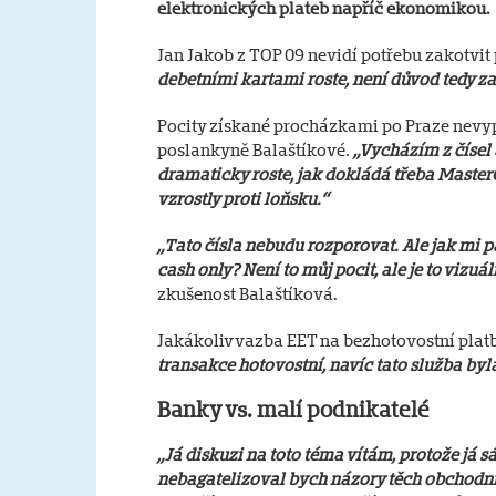
elektronických plateb napříč ekonomikou.
Jan Jakob z TOP 09 nevidí potřebu zakotvit
debetními kartami roste, není důvod tedy za
Pocity získané procházkami po Praze nevypo
poslankyně Balaštíkové.
„Vycházím z čísel 
dramaticky roste, jak dokládá třeba Maste
vzrostly proti loňsku.“
„Tato čísla nebudu rozporovat. Ale jak mi pan
cash only? Není to můj pocit, ale je to vizuál
zkušenost Balaštíková.
Jakákoliv vazba EET na bezhotovostní platb
transakce hotovostní, navíc tato služba byla
Banky vs. malí podnikatelé
„Já diskuzi na toto téma vítám, protože já 
nebagatelizoval bych názory těch obchodníků,