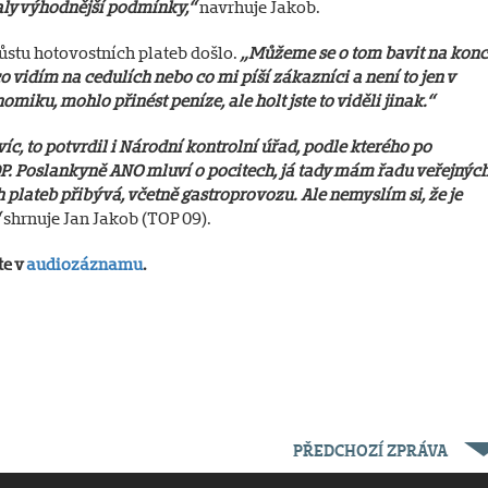
aly výhodnější podmínky,“
navrhuje Jakob.
ůstu hotovostních plateb došlo.
„Můžeme se o tom bavit na konc
, co vidím na cedulích nebo co mi píší zákazníci a není to jen v
iku, mohlo přinést peníze, ale holt jste to viděli jinak.“
c, to potvrdil i Národní kontrolní úřad, podle kterého po
P. Poslankyně ANO mluví o pocitech, já tady mám řadu veřejnýc
 plateb přibývá, včetně gastroprovozu. Ale nemyslím si, že je
“
shrnuje Jan Jakob (TOP 09).
te v
audiozáznamu
.
PŘEDCHOZÍ ZPRÁVA