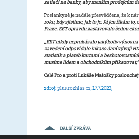
zatlačí na banky, aby menším prodejcům d
Poslankyně je nadále přesvědčena, že k nár
roku, kdy zjistíme, jak to je. Já jen říkám to
Praze. EET opravdu zastavovalo šedou ekonom
„EET nikdy neprokázalo jakýkoliv výnos naví
zavedení odpovídalo inkaso daní vývoji HD
statistik a plateb kartami a bezhotovostních
musíme lidem a obchodníkům přikazovat,
Celé Pro a proti Lukáše Matošky poslouchej
zdroj:
plus.rozhlas.cz
, 17.7.2023
,
DALŠÍ ZPRÁVA