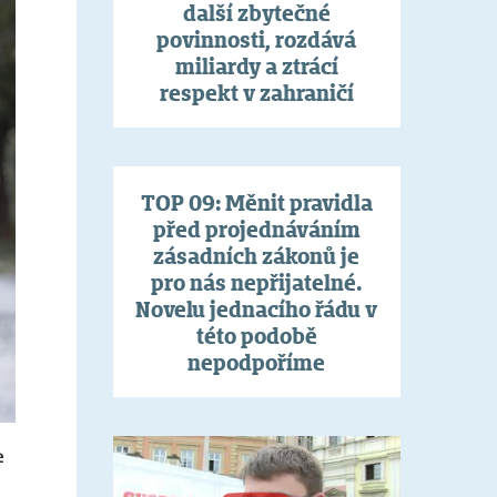
další zbytečné
povinnosti, rozdává
miliardy a ztrácí
respekt v zahraničí
TOP 09: Měnit pravidla
před projednáváním
zásadních zákonů je
pro nás nepřijatelné.
Novelu jednacího řádu v
této podobě
nepodpoříme
e