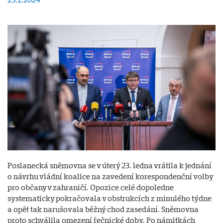
Poslanecká sněmovna se v úterý 23. ledna vrátila k jednání
o návrhu vládní koalice na zavedení korespondenční volby
pro občany v zahraničí. Opozice celé dopoledne
systematicky pokračovala v obstrukcích z minulého týdne
a opět tak narušovala běžný chod zasedání. Sněmovna
proto schválila omezení řečnické doby. Po námitkách