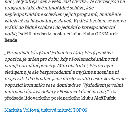
noci, celý zítřejší den a větší část čtvrtka. Ve čtvrtek jsou na
programu také dvě mimořádné schůze, kde
nepředpokládáme schválení jejich programů, finálně ale
záleží až na hlasování poslanců. V pátek bychom se znovu
vrátili do řádné schůze i do jednání o korespondenční
volbě,“
sdělil předseda poslaneckého klubu ODS
Marek
Benda
.
„Formalistický výklad jednacího řádu, který používá
opozice, je určen pro dobu, kdy v Poslanecké sněmovně
panují normální poměry. Míra obstrukcí, kterou nyní
sledujeme, je ale bezprecedentní a my jsme nuceni na ni
reagovat. Jako koalice jsme přesto zvolili cestu, že chceme
s opozicí komunikovat a domluvit se. Výsledkem je velmi
umírněná úprava debaty v Poslanecké sněmovně,“
říká
předseda lidoveckého poslaneckého klubu
Aleš Dufek
.
Markéta Volfová, tisková mluvčí TOP 09