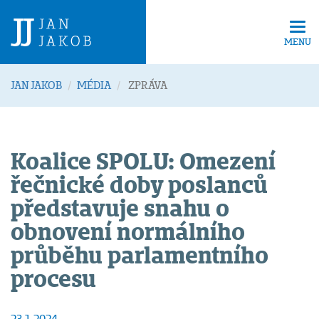
Tog
navi
MENU
JAN JAKOB
MÉDIA
ZPRÁVA
Koalice SPOLU: Omezení
řečnické doby poslanců
představuje snahu o
obnovení normálního
průběhu parlamentního
procesu
23.1.2024