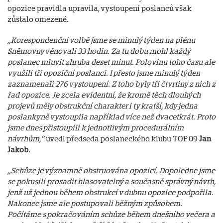
opozice pravidla upravila, vystoupení poslanců však
zůstalo omezené.
„Korespondenční volbě jsme se minulý týden na plénu
Sněmovny věnovali 33 hodin. Za tu dobu mohl každý
poslanec mluvit zhruba deset minut. Polovinu toho času ale
využili tři opoziční poslanci. I přesto jsme minulý týden
zaznamenali 276 vystoupení. Z toho byly tři čtvrtiny z nich z
řad opozice. Je zcela evidentní, že kromě těch dlouhých
projevů měly obstrukční charakter i ty kratší, kdy jedna
poslankyně vystoupila například více než dvacetkrát. Proto
jsme dnes přistoupili k jednotlivým procedurálním
návrhům,“
uvedl předseda poslaneckého klubu TOP 09
Jan
Jakob
.
„Schůze je významně obstruována opozicí. Dopoledne jsme
se pokusili prosadit hlasovatelný a současně správný návrh,
jenž už jednou během obstrukcí v dubnu opozice podpořila.
Nakonec jsme ale postupovali běžným způsobem.
Počítáme s pokračováním schůze během dnešního večera a