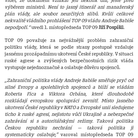
vidět, že dokument vznikal jen několik dní, ještě před
výběrem ministrů. Není to jasný itinerář ani manažerský
plán vlády, ale soubor neurčitých slibů. Kvůli celkové
nekvalitě vládního prohlášení TOP 09 vládu Andreje Babiše
nepodpoří.“
uvedl 1. místopředseda TOP 09
Jiří Pospíšil
.
TOP 09 považuje za nejvážnější problém zahraniční
politiku vlády, která se podle strany postupně vzdaluje
jasnému prozápadnímu ukotvení České republiky. V situaci
ruské agrese a zvýšených bezpečnostních rizik vláda
vystupuje nejednoznačně a oslabuje důvěru spojenců.
„Zahraniční politika vlády Andreje Babiše směřuje pryč od
silné Evropy a spolehlivých spojenců a blíží se vládám
Roberta Fica a Viktora Orbána, které dlouhodobě
rozkládají evropskou spolupráci zevnitř. Místo jasného
ukotvení České republiky v NATO a Evropské unii sledujeme
ticho k ruské agresi, nejistotu vůči Ukrajině a nebezpečné
zahrávání si s autoritářskými režimy. Taková politika
Českou republiku nechrání — taková politika ji
systematicky oslabuje,”
varoval místopředseda TOP 09