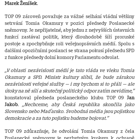
Marek Ženíšek
.
TOP 09 zároveň považuje za vážné selhání vládní většiny
setrvání Tomia Okamury v pozici předsedy Poslanecké
sněmovny. Je nepřijatelné, aby jednu z nejvyšších ústavních
funkcí zastával politik, který dlouhodobě šíří proruské
postoje a zpochybňuje roli veřejnoprávních médií. Spolu s
dalšími opozičními poslanci se strana pokusí předsedu SPD
z funkce předsedy dolní komory Parlamentu odvolat.
„V oblasti nezávislosti médií je tato vláda ve vleku Tomia
Okamury a SPD. Ministr kultury slíbil, že bude zárukou
nezávislosti veřejné služby — i my bychom si to přáli — ale
útoky na ně sílí a skutečný politický odpor zatím nevidíme,”
konstatoval předseda poslaneckého klubu TOP 09
Jan
Jakob
. „Nechceme, aby Česká republika skončila jako
Slovensko nebo Maďarsko. Svobodná média jsou pojistkou
demokracie a za tuto pojistku budeme bojovat.”
TOP 09 zdůrazňuje, že odvolání Tomia Okamury z čela
Poslanecké sněmovny je nezbytným krokem k ochraně