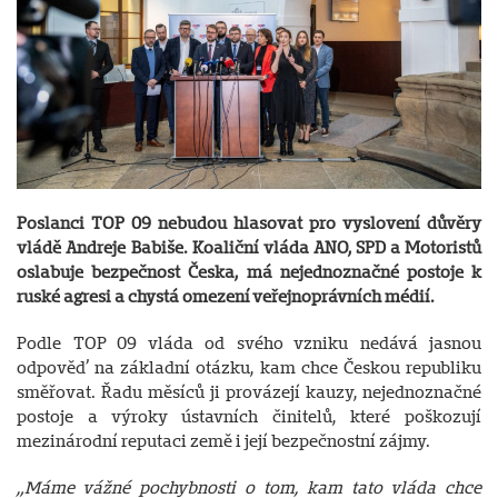
Poslanci TOP 09 nebudou hlasovat pro vyslovení důvěry
vládě Andreje Babiše. Koaliční vláda ANO, SPD a Motoristů
oslabuje bezpečnost Česka, má nejednoznačné postoje k
ruské agresi a chystá omezení veřejnoprávních médií.
Podle TOP 09 vláda od svého vzniku nedává jasnou
odpověď na základní otázku, kam chce Českou republiku
směřovat. Řadu měsíců ji provázejí kauzy, nejednoznačné
postoje a výroky ústavních činitelů, které poškozují
mezinárodní reputaci země i její bezpečnostní zájmy.
„Máme vážné pochybnosti o tom, kam tato vláda chce