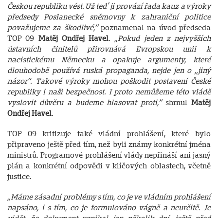
Českou republiku vést. Už teď ji provází řada kauz a výroky
předsedy Poslanecké sněmovny k zahraniční politice
považujeme za škodlivé,”
poznamenal na úvod předseda
TOP 09
Matěj Ondřej Havel
. „
Pokud jeden z nejvyšších
ústavních činitelů přirovnává Evropskou unii k
nacistickému Německu a opakuje argumenty, které
dlouhodobě používá ruská propaganda, nejde jen o „jiný
názor“. Takové výroky mohou poškodit postavení České
republiky i naši bezpečnost. I proto nemůžeme této vládě
vyslovit důvěru a budeme hlasovat proti,”
shrnul
Matěj
Ondřej Havel
.
TOP 09 kritizuje také vládní prohlášení, které bylo
připraveno ještě před tím, než byli známy konkrétní jména
ministrů. Programové prohlášení vlády nepřináší ani jasný
plán a konkrétní odpovědi v klíčových oblastech, včetně
justice.
„Máme zásadní problémy s tím, co je ve vládním prohlášení
napsáno, i s tím, co je formulováno vágně a neurčitě. Je