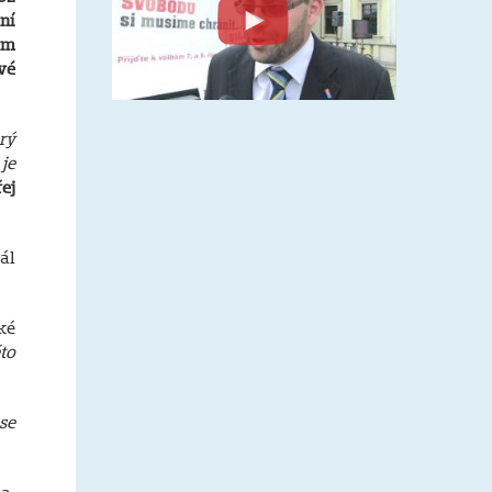
ní
em
vé
rý
je
ej
ál
ké
to
se