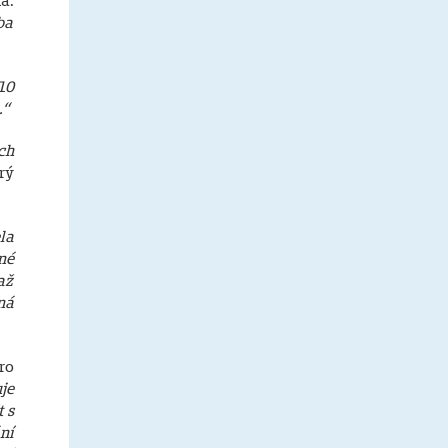
a.
ba
10
.“
ch
rý
la
né
až
ná
ro
je
 s
ní