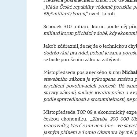
Předseda poslaneckého klubu TOP 09
Jan J
„Vláda České republiky vědomě porušila pl
68,5 miliardy korun,
“ uvedl Jakob.
Schodek 310 miliard korun podle něj př
miliard korun přichází v době, kdy ekonomi
Jakob zdůraznil, že nejde o technickou ch
dodržování pravidel, pokud je sama porušu
se bude porušením zákona zabývat.
Místopředseda poslaneckého klubu
Michal
stavebního zákona je vykoupena ztrátou prá
zrychlení povolovacích procesů. Už samo
stovky zákonů, snižuje kvalitu práva a zv
podle spravedlnosti a srozumitelnosti, ne p
Místopředseda TOP 09 a ekonomický expe
českou ekonomiku. „
Zhruba 200 000 Ukr
pracovníky, které sami nemáme – ve stavebni
jasným plánem a Tomio Okamura by měl přes