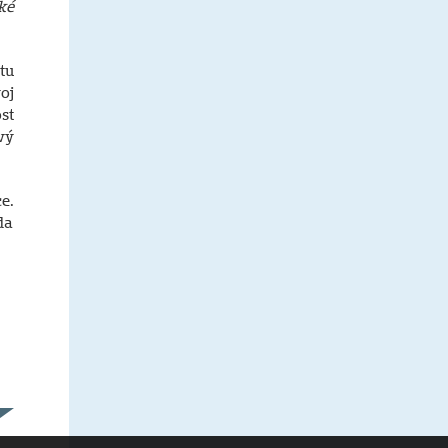
ké
tu
oj
st
vý
e.
da