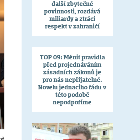
další zbytečné
povinnosti, rozdává
miliardy a ztrácí
respekt v zahraničí
TOP 09: Měnit pravidla
před projednáváním
zásadních zákonů je
pro nás nepřijatelné.
Novelu jednacího řádu v
této podobě
nepodpoříme
ož