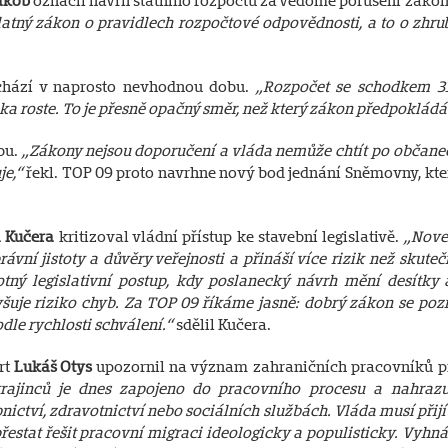
akob
označil návrh státního rozpočtu za vědomé porušení zákon
atný zákon o pravidlech rozpočtové odpovědnosti, a to o zhru
ichází v naprosto nevhodnou dobu.
„Rozpočet se schodkem 3
ka roste. To je přesně opačný směr, než který zákon předpokládá
ybu.
„Zákony nejsou doporučení a vláda nemůže chtít po občane
je,“
řekl. TOP 09 proto navrhne nový bod jednání Sněmovny, kte
 Kučera
kritizoval vládní přístup ke stavební legislativě.
„Nove
vní jistoty a důvěry veřejnosti a přináší více rizik než skuteč
tný legislativní postup, kdy poslanecký návrh mění desítky 
yšuje riziko chyb. Za TOP 09 říkáme jasně: dobrý zákon se poz
odle rychlosti schválení.“
sdělil Kučera.
rt
Lukáš Otys
upozornil na význam zahraničních pracovníků p
ajinců je dnes zapojeno do pracovního procesu a nahrazu
ctví, zdravotnictví nebo sociálních službách. Vláda musí přijít
tat řešit pracovní migraci ideologicky a populisticky. Vyhná