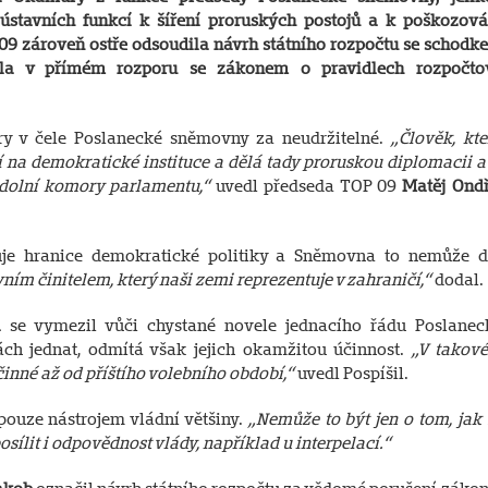
ústavních funkcí k šíření proruských postojů a k poškozová
09 zároveň ostře odsoudila návrh státního rozpočtu se schodk
dila v přímém rozporu se zákonem o pravidlech rozpočto
y v čele Poslanecké sněmovny za neudržitelné.
„Člověk, kte
 na demokratické instituce a dělá tady proruskou diplomacii a 
 dolní komory parlamentu,“
uvedl předseda TOP 09
Matěj Ondř
je hranice demokratické politiky a Sněmovna to nemůže d
ím činitelem, který naši zemi reprezentuje v zahraničí,“
dodal.
l
se vymezil vůči chystané novele jednacího řádu Poslanec
ch jednat, odmítá však jejich okamžitou účinnost.
„V takové
inné až od příštího volebního období,“
uvedl Pospíšil.
 pouze nástrojem vládní většiny.
„Nemůže to být jen o tom, jak 
sílit i odpovědnost vlády, například u interpelací.“