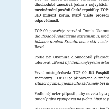
dlouhodobě zneužívá jednu z nejvyšších 
mezinárodní pověsti České republiky. TOP 
310 miliard korun, který vláda prosa
odpovědnosti.
TOP 09 považuje setrvání Tomia Okamur
dlouhodobě relativizuje extremismus, útočí
hlásnou troubou Kremlu, nemá stát v čele
Havel
.
Podle něj Okamura dlouhodobě překraču
tolerovat.
„Nemá být třetím nejvyšším ústavn
První místopředseda TOP 09
Jiří Pospíši
sněmovny. TOP 09 je připravena o změná
situaci by změny jednacího řádu měly být úč
Podle něj nelze připustit, aby novela byla
omezí právo vystupovat na plénu. Musí se po