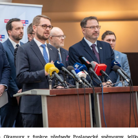
 Okamury z funkce předsedy Poslanecké sněmovny, jelik