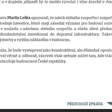
lé a v krajním případě by to mohlo vyvolat i vlnu krachů v čes
ravu
Martin Leška
upozornil, že návrh státního rozpočtu i rozpoč
dceňuje investice, které mají zásadní význam pro budoucí rozv
v souladu s návrhem státního rozpočtu a vláda dává předno
dlouhodobými investicemi do dopravní infrastruktury. Tako
výstavby a vyšším nákladům v budoucnu.
ila, že bude vystupovat jako konstruktivní, ale důsledná opozic
vat věcně a odborně, zároveň však nebude mlčet tam, kde vlá
 ohrožuje budoucnost České republiky.
PŘEDCHOZÍ ZPRÁVA