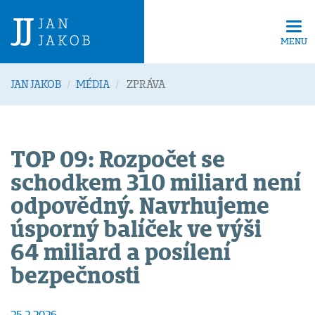
Tog
navi
MENU
JAN JAKOB
MÉDIA
ZPRÁVA
TOP 09: Rozpočet se
schodkem 310 miliard není
odpovědný. Navrhujeme
úsporný balíček ve výši
64 miliard a posílení
bezpečnosti
25.2.2026