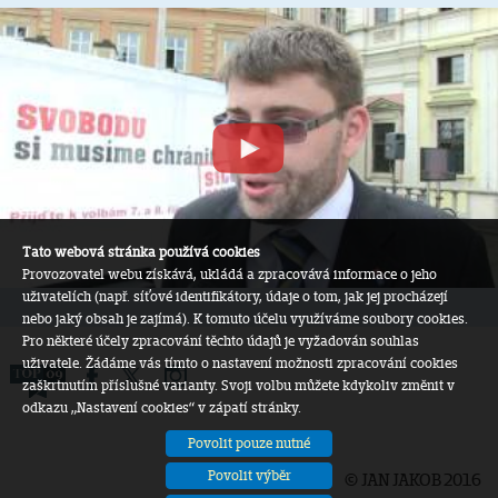
Tato webová stránka používá cookies
Provozovatel webu získává, ukládá a zpracovává informace o jeho
uživatelích (např. síťové identifikátory, údaje o tom, jak jej procházejí
nebo jaký obsah je zajímá). K tomuto účelu využíváme soubory cookies.
Pro některé účely zpracování těchto údajů je vyžadován souhlas
uživatele. Žádáme vás tímto o nastavení možnosti zpracování cookies
zaškrtnutím příslušné varianty. Svoji volbu můžete kdykoliv změnit v
odkazu „Nastavení cookies“ v zápatí stránky.
Povolit pouze nutné
Povolit výběr
© JAN JAKOB 2016