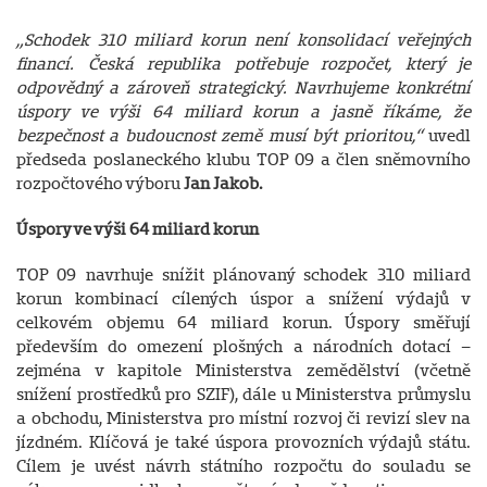
„Schodek 310 miliard korun není konsolidací veřejných
financí. Česká republika potřebuje rozpočet, který je
odpovědný a zároveň strategický. Navrhujeme konkrétní
úspory ve výši 64 miliard korun a jasně říkáme, že
bezpečnost a budoucnost země musí být prioritou,“
uvedl
předseda poslaneckého klubu TOP 09 a člen sněmovního
rozpočtového výboru
Jan Jakob.
Úspory ve výši 64 miliard korun
TOP 09 navrhuje snížit plánovaný schodek 310 miliard
korun kombinací cílených úspor a snížení výdajů v
celkovém objemu 64 miliard korun. Úspory směřují
především do omezení plošných a národních dotací –
zejména v kapitole Ministerstva zemědělství (včetně
snížení prostředků pro SZIF), dále u Ministerstva průmyslu
a obchodu, Ministerstva pro místní rozvoj či revizí slev na
jízdném. Klíčová je také úspora provozních výdajů státu.
Cílem je uvést návrh státního rozpočtu do souladu se