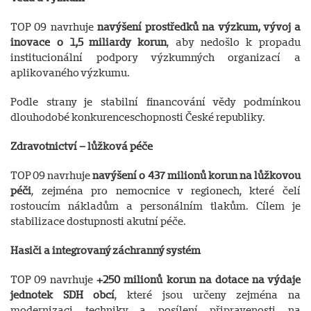
TOP 09 navrhuje
navýšení prostředků na výzkum, vývoj a
inovace o 1,5 miliardy korun
, aby nedošlo k propadu
institucionální podpory výzkumných organizací a
aplikovaného výzkumu.
Podle strany je stabilní financování vědy podmínkou
dlouhodobé konkurenceschopnosti České republiky.
Zdravotnictví – lůžková péče
TOP 09 navrhuje
navýšení o 437 milionů korun na lůžkovou
péči
, zejména pro nemocnice v regionech, které čelí
rostoucím nákladům a personálním tlakům. Cílem je
stabilizace dostupnosti akutní péče.
Hasiči a integrovaný záchranný systém
TOP 09 navrhuje
+250 milionů korun na dotace na výdaje
jednotek SDH obcí
, které jsou určeny zejména na
modernizaci techniky a posílení připravenosti na