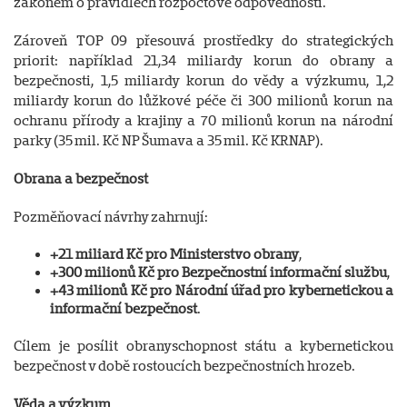
zákonem o pravidlech rozpočtové odpovědnosti.
Zároveň TOP 09 přesouvá prostředky do strategických
priorit: například 21,34 miliardy korun do obrany a
bezpečnosti, 1,5 miliardy korun do vědy a výzkumu, 1,2
miliardy korun do lůžkové péče či 300 milionů korun na
ochranu přírody a krajiny a 70 milionů korun na národní
parky (35 mil. Kč NP Šumava a 35 mil. Kč KRNAP).
Obrana a bezpečnost
Pozměňovací návrhy zahrnují:
+21 miliard Kč pro Ministerstvo obrany
,
+300 milionů Kč pro Bezpečnostní informační službu
,
+43 milionů Kč pro Národní úřad pro kybernetickou a
informační bezpečnost
.
Cílem je posílit obranyschopnost státu a kybernetickou
bezpečnost v době rostoucích bezpečnostních hrozeb.
Věda a výzkum