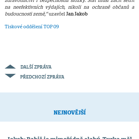
zdravotnictví i bezpečnostní složky. Stát musí začít šetřit
na neefektivních výdajích, nikoli na ochraně občanů a
budoucnosti země,“
uzavřel
Jan Jakob
Tiskové oddělení TOP 09
DALŠÍ ZPRÁVA
PŘEDCHOZÍ ZPRÁVA
NEJNOVĚJŠÍ