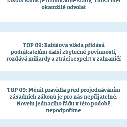
Jakob: Babiš je mimořádně slabý, Turka měl
okamžitě odvolat
TOP 09: Babišova vláda přidává
podnikatelům další zbytečné povinnosti,
rozdává miliardy a ztrácí respekt v zahraničí
TOP 09: Měnit pravidla před projednáváním
zásadních zákonů je pro nás nepřijatelné.
Novelu jednacího řádu v této podobě
nepodpoříme