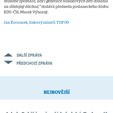
musíme zpomalit, aby i generace Husákových dětí dosáhla
na důstojný důchod,“
dodává předseda poslaneckého klubu
KDU-ČSL Marek Výborný.
Jan Kocourek, tiskový mluvčí TOP 09
DALŠÍ ZPRÁVA
PŘEDCHOZÍ ZPRÁVA
NEJNOVĚJŠÍ