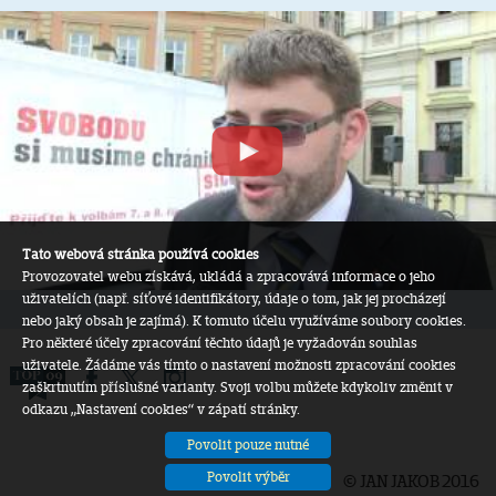
Tato webová stránka používá cookies
Provozovatel webu získává, ukládá a zpracovává informace o jeho
uživatelích (např. síťové identifikátory, údaje o tom, jak jej procházejí
nebo jaký obsah je zajímá). K tomuto účelu využíváme soubory cookies.
Pro některé účely zpracování těchto údajů je vyžadován souhlas
uživatele. Žádáme vás tímto o nastavení možnosti zpracování cookies
zaškrtnutím příslušné varianty. Svoji volbu můžete kdykoliv změnit v
odkazu „Nastavení cookies“ v zápatí stránky.
Povolit pouze nutné
Povolit výběr
© JAN JAKOB 2016