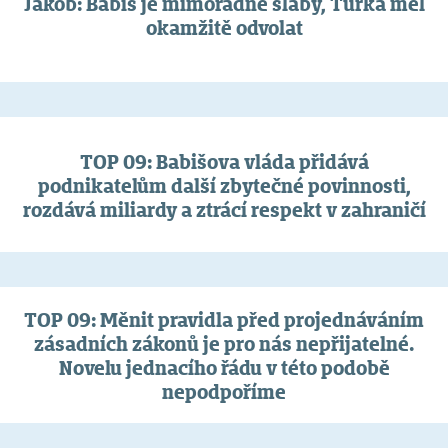
Jakob: Babiš je mimořádně slabý, Turka měl
okamžitě odvolat
TOP 09: Babišova vláda přidává
podnikatelům další zbytečné povinnosti,
rozdává miliardy a ztrácí respekt v zahraničí
TOP 09: Měnit pravidla před projednáváním
zásadních zákonů je pro nás nepřijatelné.
Novelu jednacího řádu v této podobě
nepodpoříme