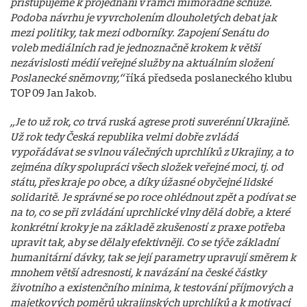
přistupujeme k projednání v rámci mimořádné schůze.
Podoba návrhu je vyvrcholením dlouholetých debat jak
mezi politiky, tak mezi odborníky. Zapojení Senátu do
voleb mediálních rad je jednoznačně krokem k větší
nezávislosti médií veřejné služby na aktuálním složení
Poslanecké sněmovny,“
říká předseda poslaneckého klubu
TOP 09 Jan Jakob.
„Je to už rok, co trvá ruská agrese proti suverénní Ukrajině.
Už rok tedy Česká republika velmi dobře zvládá
vypořádávat se s vlnou válečných uprchlíků z Ukrajiny, a to
zejména díky spolupráci všech složek veřejné moci, tj. od
státu, přes kraje po obce, a díky úžasné obyčejné lidské
solidaritě. Je správné se po roce ohlédnout zpět a podívat se
na to, co se při zvládání uprchlické vlny dělá dobře, a které
konkrétní kroky je na základě zkušeností z praxe potřeba
upravit tak, aby se dělaly efektivněji. Co se týče základní
humanitární dávky, tak se její parametry upravují směrem k
mnohem větší adresnosti, k navázání na české částky
životního a existenčního minima, k testování příjmových a
majetkových poměrů ukrajinských uprchlíků a k motivaci