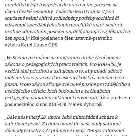
uprchlíků k jejich zapojení do pracovního procesu na
území České republiky. V návrhu lex Ukrajina V jsou
současně velmi citlivě zohledněny potřeby sociálně či
zdravotně specifických skupin uprchlíků (např. seniorů,
osob se zdravotním postižením, dětí, studujících, těhotných
žen apod.),“
říká poslanec a člen ústavně-právního
výboru Karel Haas z ODS.
„Ve Sněmovně máme na programu i druhé čtení novely
zákona o pedagogických pracovnících. Pro KDU-ČSL je
vzdělávání prioritou a usilujeme o to, aby mladí učitelé
měli motivaci pracovat v českém školství a neodcházeli
jinam. Proto zákon zřizuje dvě nové pozice provádějícího a
uvádějícího učitele, kteří budoucím a začínajícím
pedagogům pomohou zvládnout novou roli,“
říká předseda
poslaneckého klubu KDU-ČSL Marek Výborný.
„Dále nás v úterý 28. února čeká mimořádná schůze k
valorizaci penzí. Za dobu mandátu naší vlády starobní
důchody vzrostly o 31 průměrné mzdy. Tempo valorizací