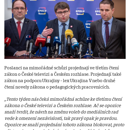
Poslanci na mimořádné schůzi projednají ve třetím čtení
zákon o České televizi a Českém rozhlase. Projednají také
zákon na podporu Ukrajiny - lex Ukrajina V nebo druhé
čtení novely zákona o pedagogických pracovnících.
„Tento týden nás čeká mimořádná schůze ke třetímu čtení
zákona o České televizi a Českém rozhlase. Ač se opozice
snaží tvrdit, že návrh na změnu voleb do mediálních rad
vede k omezení nezávislosti, tak pravý opak je pravdou.
Opozice se snaží projednání tohoto zákona blokovat, proto