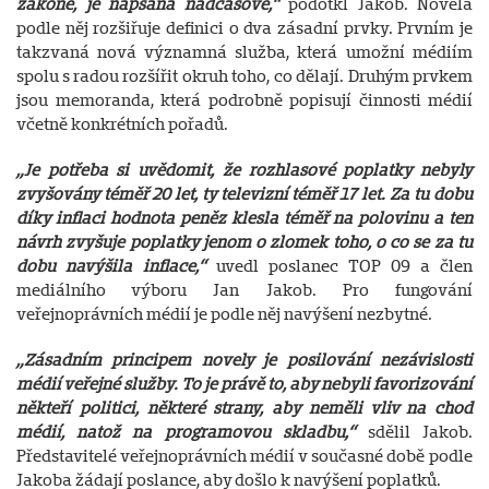
zákoně, je napsaná nadčasově,“
podotkl Jakob. Novela
podle něj rozšiřuje definici o dva zásadní prvky. Prvním je
takzvaná nová významná služba, která umožní médiím
spolu s radou rozšířit okruh toho, co dělají. Druhým prvkem
jsou memoranda, která podrobně popisují činnosti médií
včetně konkrétních pořadů.
„Je potřeba si uvědomit, že rozhlasové poplatky nebyly
zvyšovány téměř 20 let, ty televizní téměř 17 let. Za tu dobu
díky inflaci hodnota peněz klesla téměř na polovinu a ten
návrh zvyšuje poplatky jenom o zlomek toho, o co se za tu
dobu navýšila inflace,“
uvedl poslanec TOP 09 a člen
mediálního výboru Jan Jakob. Pro fungování
veřejnoprávních médií je podle něj navýšení nezbytné.
„Zásadním principem novely je posilování nezávislosti
médií veřejné služby. To je právě to, aby nebyli favorizování
někteří politici, některé strany, aby neměli vliv na chod
médií, natož na programovou skladbu,“
sdělil Jakob.
Představitelé veřejnoprávních médií v současné době podle
Jakoba žádají poslance, aby došlo k navýšení poplatků.