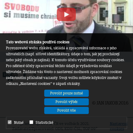
Tato webová stránka používá cookies
Provozovatel webu získává, ukládá a zpracovává informace o jeho
uživatelích (např. síťové identifikátory, údaje o tom, jak jej procházejí
nebo jaký obsah je zajímá). K tomuto účelu využíváme soubory cookies.
Pro některé účely zpracování těchto údajů je vyžadován souhlas
uživatele. Žádáme vás tímto o nastavení možnosti zpracování cookies
zaškrtnutím příslušné varianty. Svoji volbu můžete kdykoliv změnit v
odkazu „Nastavení cookies“ v zápatí stránky.
Povolit pouze nutné
Povolit výběr
© JAN JAKOB 2016
Povolit vše
Nutné
Statistické
„Kandiduji do PSP ČR ve volbách 2021.
Nastavení
Zadavatel/Zpracovatel: ODS, KDU-ČSL, TOP 09”
cookies