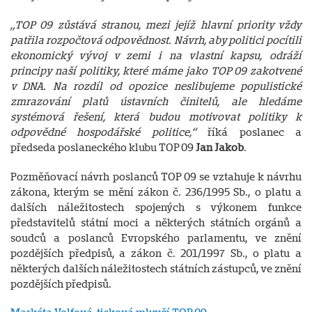
„TOP 09 zůstává stranou, mezi jejíž hlavní priority vždy
patřila rozpočtová odpovědnost. Návrh, aby politici pocítili
ekonomický vývoj v zemi i na vlastní kapsu, odráží
principy naší politiky, které máme jako TOP 09 zakotvené
v DNA. Na rozdíl od opozice neslibujeme populistické
zmrazování platů ústavních činitelů, ale hledáme
systémová řešení, která budou motivovat politiky k
odpovědné hospodářské politice,“
říká poslanec a
předseda poslaneckého klubu TOP 09
Jan Jakob
.
Pozměňovací návrh poslanců TOP 09 se vztahuje k návrhu
zákona, kterým se mění zákon č. 236/1995 Sb., o platu a
dalších náležitostech spojených s výkonem funkce
představitelů státní moci a některých státních orgánů a
soudců a poslanců Evropského parlamentu, ve znění
pozdějších předpisů, a zákon č. 201/1997 Sb., o platu a
některých dalších náležitostech státních zástupců, ve znění
pozdějších předpisů.