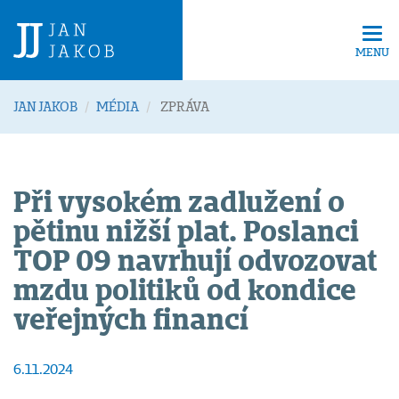
Tog
navi
MENU
JAN JAKOB
MÉDIA
ZPRÁVA
Při vysokém zadlužení o
pětinu nižší plat. Poslanci
TOP 09 navrhují odvozovat
mzdu politiků od kondice
veřejných financí
6.11.2024