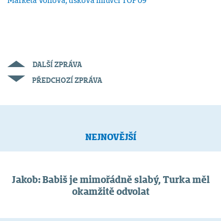
Markéta Volfová, tisková mluvčí TOP 09
DALŠÍ ZPRÁVA
PŘEDCHOZÍ ZPRÁVA
NEJNOVĚJŠÍ
Jakob: Babiš je mimořádně slabý, Turka měl
okamžitě odvolat