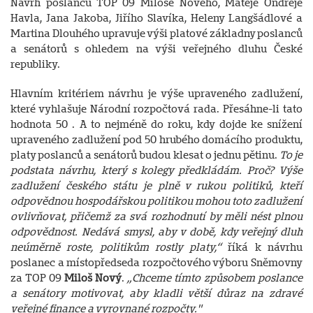
Návrh poslanců TOP 09 Miloše Nového, Matěje Ondřeje
Havla, Jana Jakoba, Jiřího Slavíka, Heleny Langšádlové a
Martina Dlouhého upravuje výši platové základny poslanců
a senátorů s ohledem na výši veřejného dluhu České
republiky.
Hlavním kritériem návrhu je výše upraveného zadlužení,
které vyhlašuje Národní rozpočtová rada. Přesáhne-li tato
hodnota 50 . A to nejméně do roku, kdy dojde ke snížení
upraveného zadlužení pod 50 hrubého domácího produktu,
platy poslanců a senátorů budou klesat o jednu pětinu.
To je
podstata návrhu, který s kolegy předkládám. Proč? Výše
zadlužení českého státu je plně v rukou politiků, kteří
odpovědnou hospodářskou politikou mohou toto zadlužení
ovlivňovat, přičemž za svá rozhodnutí by měli nést plnou
odpovědnost. Nedává smysl, aby v době, kdy veřejný dluh
neúměrně roste, politikům rostly platy,“
říká k návrhu
poslanec a místopředseda rozpočtového výboru Sněmovny
za TOP 09
Miloš Nový
.
„Chceme tímto způsobem poslance
a senátory motivovat, aby kladli větší důraz na zdravé
veřejné finance a vyrovnané rozpočty."