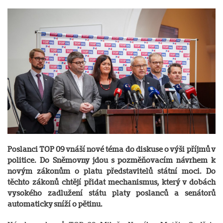
Poslanci TOP 09 vnáší nové téma do diskuse o výši příjmů v
politice. Do Sněmovny jdou
s pozměňovacím návrhem k
novým zákonům
o platu představitelů státní moci
. Do
těchto zákonů chtějí přidat mechanismus, který v dobách
vysokého zadlužení státu platy poslanců a senátorů
automaticky sníží o pětinu.