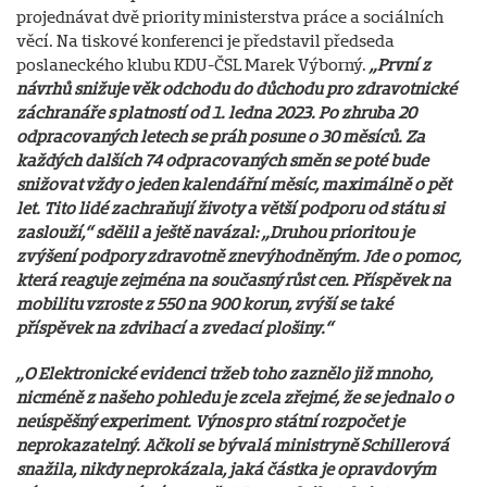
projednávat dvě priority ministerstva práce a sociálních
věcí. Na tiskové konferenci je představil předseda
poslaneckého klubu KDU-ČSL Marek Výborný.
„První z
návrhů snižuje věk odchodu do důchodu pro zdravotnické
záchranáře s platností od 1. ledna 2023. Po zhruba 20
odpracovaných letech se práh posune o 30 měsíců. Za
každých dalších 74 odpracovaných směn se poté bude
snižovat vždy o jeden kalendářní měsíc, maximálně o pět
let. Tito lidé zachraňují životy a větší podporu od státu si
zaslouží,“ sdělil a ještě navázal: „Druhou prioritou je
zvýšení podpory zdravotně znevýhodněným. Jde o pomoc,
která reaguje zejména na současný růst cen. Příspěvek na
mobilitu vzroste z 550 na 900 korun, zvýší se také
příspěvek na zdvihací a zvedací plošiny.“
„O Elektronické evidenci tržeb toho zaznělo již mnoho,
nicméně z našeho pohledu je zcela zřejmé, že se jednalo o
neúspěšný experiment. Výnos pro státní rozpočet je
neprokazatelný. Ačkoli se bývalá ministryně Schillerová
snažila, nikdy neprokázala, jaká částka je opravdovým