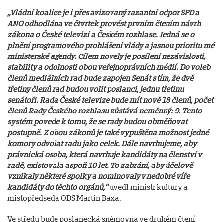
„Vládní koalice je i přes avizovaný razantní odpor SPD a
ANO odhodlána ve čtvrtek provést prvním čtením návrh
zákona o České televizi a Českém rozhlase. Jedná se o
plnění programového prohlášení vlády a jasnou prioritu mé
ministerské agendy. Cílem novely je posílení nezávislosti,
stability a odolnosti obou veřejnoprávních médií. Do voleb
členů mediálních rad bude zapojen Senát s tím, že dvě
třetiny členů rad budou volit poslanci, jednu třetinu
senátoři. Rada České televize bude mít nově 18 členů, počet
členů Rady Českého rozhlasu zůstává neměnný: 9. Tento
systém povede k tomu, že se rady budou obměňovat
postupně. Z obou zákonů je také vypuštěna možnost jedné
komory odvolat radu jako celek. Dále navrhujeme, aby
právnická osoba, která navrhuje kandidáty na členství v
radě, existovala aspoň 10 let. To zabrání, aby účelově
vznikaly některé spolky a nominovaly v nedobré víře
kandidáty do těchto orgánů,“
uvedl ministr kultury a
místopředseda ODS Martin Baxa.
Ve středu bude poslanecká sněmovna ve druhém čtení