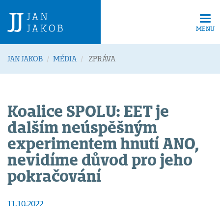
Tog
navi
MENU
JAN JAKOB
MÉDIA
ZPRÁVA
Koalice SPOLU: EET je
dalším neúspěšným
experimentem hnutí ANO,
nevidíme důvod pro jeho
pokračování
11.10.2022