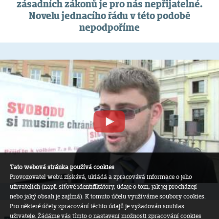
zásadních zákonů je pro nás nepřijatelné.
Novelu jednacího řádu v této podobě
nepodpoříme
Tato webová stránka používá cookies
Provozovatel webu získává, ukládá a zpracovává informace o jeho
uživatelích (např. síťové identifikátory, údaje o tom, jak jej procházejí
nebo jaký obsah je zajímá). K tomuto účelu využíváme soubory cookies.
Pro některé účely zpracování těchto údajů je vyžadován souhlas
uživatele. Žádáme vás tímto o nastavení možnosti zpracování cookies